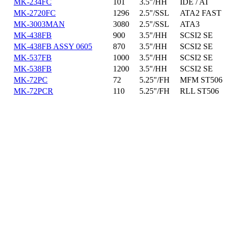
MK-234FC
101
3.5"/HH
IDE / AT
MK-2720FC
1296
2.5"/SSL
ATA2 FAST
MK-3003MAN
3080
2.5"/SSL
ATA3
MK-438FB
900
3.5"/HH
SCSI2 SE
MK-438FB ASSY 0605
870
3.5"/HH
SCSI2 SE
MK-537FB
1000
3.5"/HH
SCSI2 SE
MK-538FB
1200
3.5"/HH
SCSI2 SE
MK-72PC
72
5.25"/FH
MFM ST506
MK-72PCR
110
5.25"/FH
RLL ST506