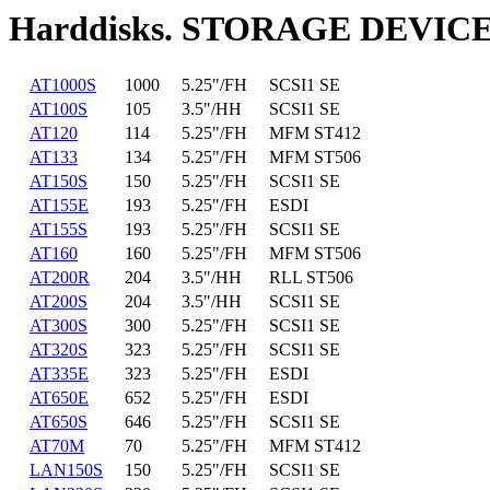
Harddisks. STORAGE DEVIC
AT1000S
1000
5.25"/FH
SCSI1 SE
AT100S
105
3.5"/HH
SCSI1 SE
AT120
114
5.25"/FH
MFM ST412
AT133
134
5.25"/FH
MFM ST506
AT150S
150
5.25"/FH
SCSI1 SE
AT155E
193
5.25"/FH
ESDI
AT155S
193
5.25"/FH
SCSI1 SE
AT160
160
5.25"/FH
MFM ST506
AT200R
204
3.5"/HH
RLL ST506
AT200S
204
3.5"/HH
SCSI1 SE
AT300S
300
5.25"/FH
SCSI1 SE
AT320S
323
5.25"/FH
SCSI1 SE
AT335E
323
5.25"/FH
ESDI
AT650E
652
5.25"/FH
ESDI
AT650S
646
5.25"/FH
SCSI1 SE
AT70M
70
5.25"/FH
MFM ST412
LAN150S
150
5.25"/FH
SCSI1 SE