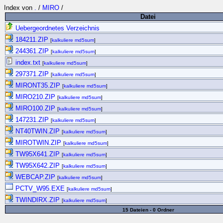
Index von
.
/
MIRO
/
Datei
Uebergeordnetes Verzeichnis
184211.ZIP
[
kalkuliere md5sum
]
244361.ZIP
[
kalkuliere md5sum
]
index.txt
[
kalkuliere md5sum
]
297371.ZIP
[
kalkuliere md5sum
]
MIRONT35.ZIP
[
kalkuliere md5sum
]
MIRO210.ZIP
[
kalkuliere md5sum
]
MIRO100.ZIP
[
kalkuliere md5sum
]
147231.ZIP
[
kalkuliere md5sum
]
NT40TWIN.ZIP
[
kalkuliere md5sum
]
MIROTWIN.ZIP
[
kalkuliere md5sum
]
TW95X641.ZIP
[
kalkuliere md5sum
]
TW95X642.ZIP
[
kalkuliere md5sum
]
WEBCAP.ZIP
[
kalkuliere md5sum
]
PCTV_W95.EXE
[
kalkuliere md5sum
]
TWINDIRX.ZIP
[
kalkuliere md5sum
]
15 Dateien - 0 Ordner