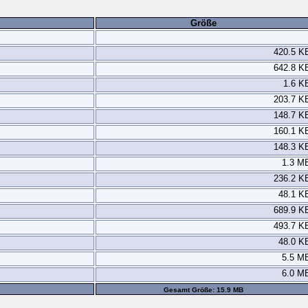
Größe
420.5 K
642.8 K
1.6 K
203.7 K
148.7 K
160.1 K
148.3 K
1.3 M
236.2 K
48.1 K
689.9 K
493.7 K
48.0 K
5.5 M
6.0 M
Gesamt Größe: 15.9 MB