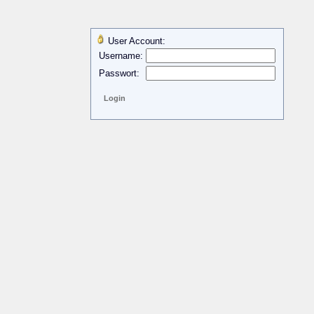
User Account:
Username:
Passwort: