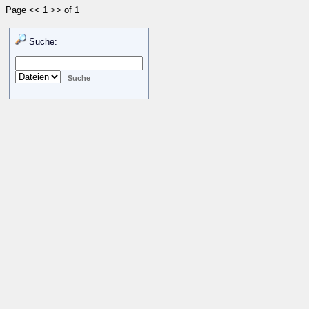
Page << 1 >> of 1
Suche: