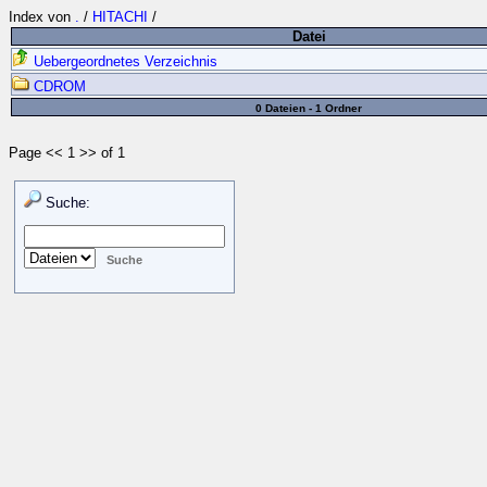
Index von
.
/
HITACHI
/
Datei
Uebergeordnetes Verzeichnis
CDROM
0 Dateien - 1 Ordner
Page << 1 >> of 1
Suche: