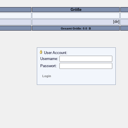
Größe
[dir]
Gesamt Größe: 0.0 B
User Account:
Username:
Passwort: