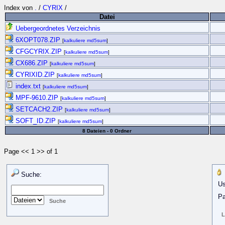
Index von
.
/
CYRIX
/
Datei
Uebergeordnetes Verzeichnis
6XOPT078.ZIP
[
kalkuliere md5sum
]
CFGCYRIX.ZIP
[
kalkuliere md5sum
]
CX686.ZIP
[
kalkuliere md5sum
]
CYRIXID.ZIP
[
kalkuliere md5sum
]
index.txt
[
kalkuliere md5sum
]
MPF-9610.ZIP
[
kalkuliere md5sum
]
SETCACH2.ZIP
[
kalkuliere md5sum
]
SOFT_ID.ZIP
[
kalkuliere md5sum
]
8 Dateien - 0 Ordner
Page << 1 >> of 1
Suche:
Us
Pa