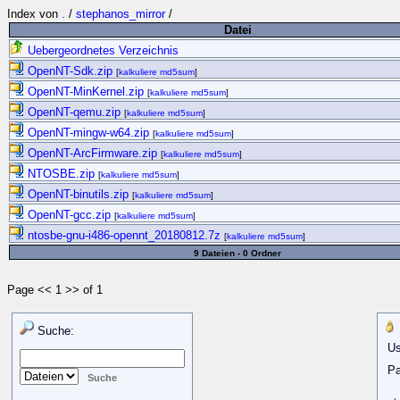
Index von
.
/
stephanos_mirror
/
Datei
Uebergeordnetes Verzeichnis
OpenNT-Sdk.zip
[
kalkuliere md5sum
]
OpenNT-MinKernel.zip
[
kalkuliere md5sum
]
OpenNT-qemu.zip
[
kalkuliere md5sum
]
OpenNT-mingw-w64.zip
[
kalkuliere md5sum
]
OpenNT-ArcFirmware.zip
[
kalkuliere md5sum
]
NTOSBE.zip
[
kalkuliere md5sum
]
OpenNT-binutils.zip
[
kalkuliere md5sum
]
OpenNT-gcc.zip
[
kalkuliere md5sum
]
ntosbe-gnu-i486-opennt_20180812.7z
[
kalkuliere md5sum
]
9 Dateien - 0 Ordner
Page << 1 >> of 1
Suche:
Us
Pa