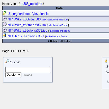
Index von
.
/
sr383_obsolete
/
Datei
Uebergeordnetes Verzeichnis
NT45Wks_x86tst-sr383.iso
[
kalkuliere md5sum
]
NT45Wks_x86fre-sr383.iso
[
kalkuliere md5sum
]
NT45Wks_x86chk-sr383.iso
[
kalkuliere md5sum
]
NT45bin_x86chk-sr383.7z
[
kalkuliere md5sum
]
4 Dateien - 0 Ordner
Page << 1 >> of 1
Suche:
Us
Pa