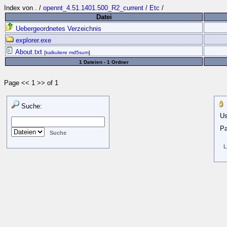
Index von
.
/
opennt_4.51.1401.500_R2_current
/
Etc
/
Datei
Uebergeordnetes Verzeichnis
explorer.exe
About.txt
[
kalkuliere md5sum
]
1 Dateien - 1 Ordner
Page << 1 >> of 1
Suche:
Us
Pa