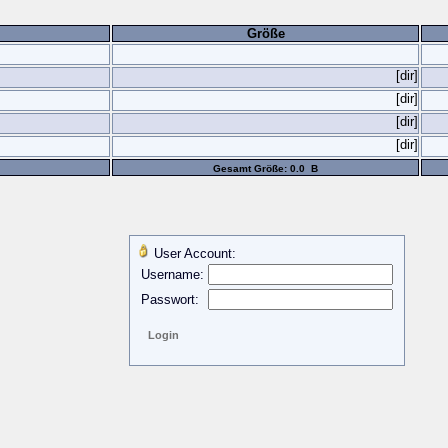
Größe
[dir]
[dir]
[dir]
[dir]
Gesamt Größe: 0.0 B
User Account:
Username:
Passwort: