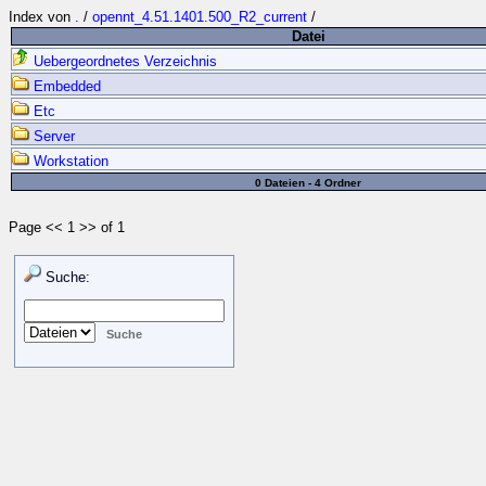
Index von
.
/
opennt_4.51.1401.500_R2_current
/
Datei
Uebergeordnetes Verzeichnis
Embedded
Etc
Server
Workstation
0 Dateien - 4 Ordner
Page << 1 >> of 1
Suche: