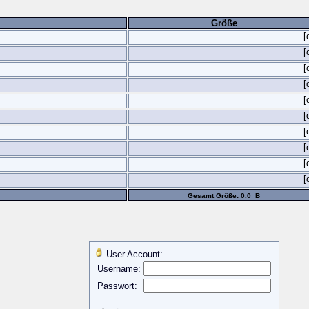
Größe
[
[
[
[
[
[
[
[
[
[
Gesamt Größe: 0.0 B
User Account:
Username:
Passwort: