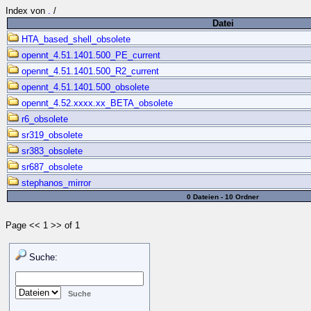
Index von
.
/
Datei
HTA_based_shell_obsolete
opennt_4.51.1401.500_PE_current
opennt_4.51.1401.500_R2_current
opennt_4.51.1401.500_obsolete
opennt_4.52.xxxx.xx_BETA_obsolete
r6_obsolete
sr319_obsolete
sr383_obsolete
sr687_obsolete
stephanos_mirror
0 Dateien - 10 Ordner
Page << 1 >> of 1
Suche: