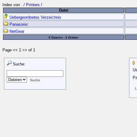
Index von
.
/
Printers
/
Datei
Uebergeordnetes Verzeichnis
Panasonic
NetGear
0 Dateien - 2 Ordner
Page << 1 >> of 1
Suche:
Us
Pa