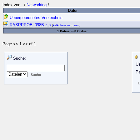
Index von
.
/
Networking
/
Datei
Uebergeordnetes Verzeichnis
RASPPPOE_098B.zip
[
kalkuliere md5sum
]
1 Dateien - 0 Ordner
Page << 1 >> of 1
Suche:
Us
Pa