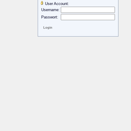
User Account:
Username:
Passwort: