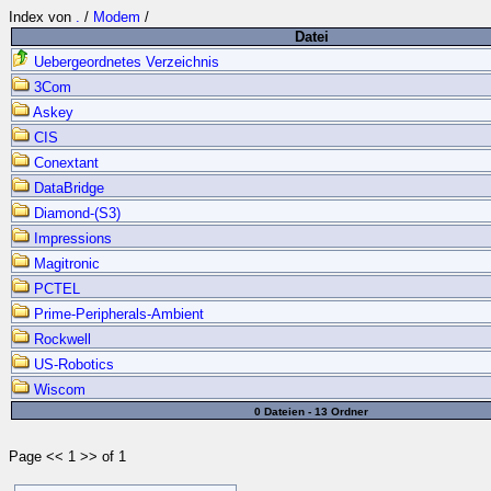
Index von
.
/
Modem
/
Datei
Uebergeordnetes Verzeichnis
3Com
Askey
CIS
Conextant
DataBridge
Diamond-(S3)
Impressions
Magitronic
PCTEL
Prime-Peripherals-Ambient
Rockwell
US-Robotics
Wiscom
0 Dateien - 13 Ordner
Page << 1 >> of 1