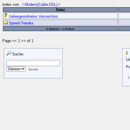
Index von
.
/
Modem(Cable-DSL)
/
Datei
Uebergeordnetes Verzeichnis
Speed-Tweaks
0 Dateien - 1 Ordner
Page << 1 >> of 1
Suche:
Us
Pa