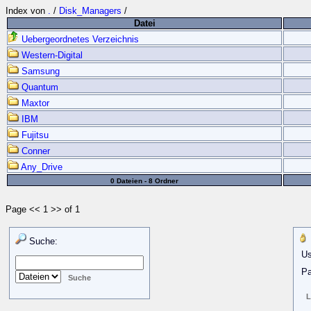
Index von
.
/
Disk_Managers
/
Datei
Uebergeordnetes Verzeichnis
Western-Digital
Samsung
Quantum
Maxtor
IBM
Fujitsu
Conner
Any_Drive
0 Dateien - 8 Ordner
Page << 1 >> of 1
Suche:
Us
Pa